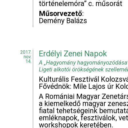
történelemóra” c. műsorát
Műsorvezető
:
Demény Balázs
Erdélyi Zenei Napok
2017.
nov.
14.
A „Hagyomány hagyományozódása” K
Ligeti alkotói örökségének szellemé
Kulturális Fesztivál Kolozs
Fővédnök: Mile Lajos úr Kol
A Romániai Magyar Zenetár
a kiemelkedő magyar zenes
fiatal tehetségeink bemuta
emléknapok, fesztiválok, ve
workshopok keretében.