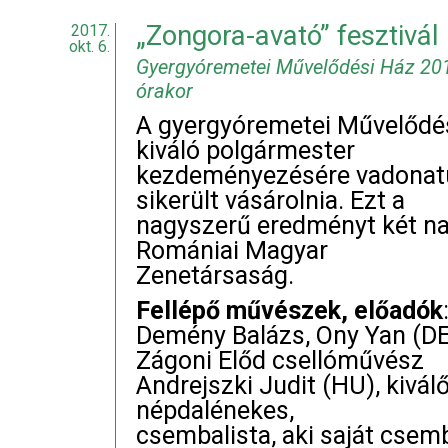
„Zongora-avató” fesztivá
2017.
okt. 6.
Gyergyóremetei Művelődési Ház 201
órakor
A gyergyóremetei Művelődés
kiváló polgármester
kezdeményezésére vadonatú
sikerült vásárolnia. Ezt a
nagyszerű eredményt két nap
Romániai Magyar
Zenetársaság.
Fellépő művészek, előadók
Demény Balázs, Ony Yan (D
Zágoni Előd csellóművész
Andrejszki Judit (HU), kivá
népdalénekes,
csembalista, aki saját csemb