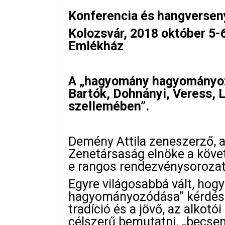
Konferencia és hangversen
Kolozsvár, 2018 október 5-
Emlékház
A „hagyomány hagyományozó
Bartók, Dohnányi, Veress, 
szellemében”.
Demény Attila zeneszerző, 
Zenetársaság elnöke a köve
e rangos rendezvénysorozat
Egyre világosabbá vált, ho
hagyományozódása” kérdését
tradíció és a jövő, az alkot
célszerű bemutatni,
„
becse