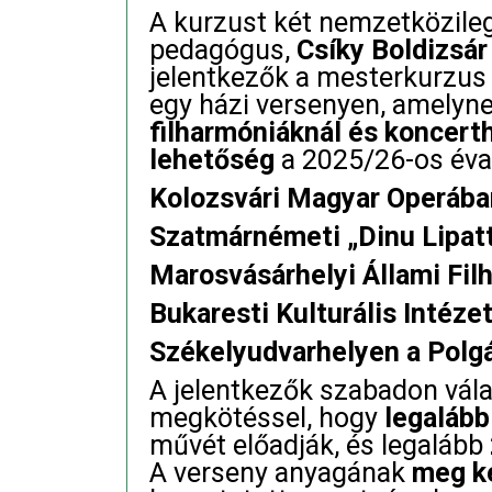
A kurzust két nemzetközile
pedagógus,
Csíky Boldizsár
jelentkezők a mesterkurzus
egy házi versenyen, amelyne
filharmóniáknál és koncerth
lehetőség
a 2025/26-os éva
Kolozsvári Magyar Operába
Szatmárnémeti „Dinu Lipatt
Marosvásárhelyi Állami Fi
Bukaresti Kulturális Intéze
Székelyudvarhelyen a Polg
A jelentkezők szabadon vála
megkötéssel, hogy
legalább
művét előadják, és legalább
A verseny anyagának
meg ke