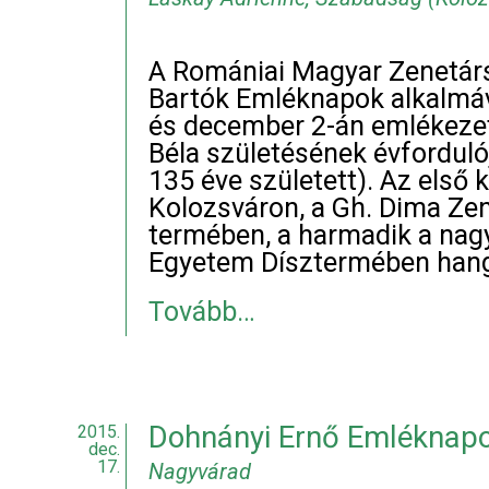
A Romániai Magyar Zenetár
Bartók Emléknapok alkalmáv
és december 2-án emlékezet
Béla születésének évforduló
135 éve született). Az első
Kolozsváron, a Gh. Dima Ze
termében, a harmadik a nag
Egyetem Dísztermében hangz
Tovább…
Dohnányi Ernő Emléknapo
2015.
dec.
17.
Nagyvárad