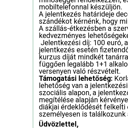
mobiltelefonnal készüljön.
A jelentkezés határideje dec
szándékot kérnénk, hogy mi
A szállás-étkezésben a szer
kedvezményes lehetőségeket
Jelentkezési díj: 100 euró, 
jelentkezés esetén fizetend
kurzus díját mindkét tanárra
függően legalább 1+1 alkalom
versenyen való részvételt.
Támogatási lehetőség:
Korl
lehetőség van a jelentkezési
szociális alapon, a jelentkez
megítélése alapján kérvény
diákjai érdeklődését felkelti
személyesen is találkozunk
Üdvözlettel,