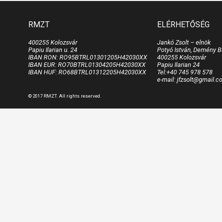
RMZT
ELÉRHETŐSÉG
400255 Kolozsvár
Jankó Zsolt – elnök
Papiu Ilarian u. 24
Potyó István, Demény B
IBAN RON: RO95BTRL01301205H42030XX
400255 Kolozsvár
IBAN EUR: RO70BTRL01304205H42030XX
Papiu Ilarian 24
IBAN HUF: RO68BTRL01312205H42030XX
Tel:+40 745 978 578
e-mail: jfzsolt@gmail.
© 2017 RMZT. All rights reserved.