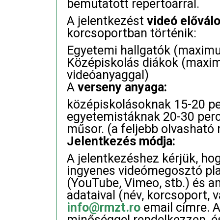
bemutatott repertoárral.
A jelentkezést
videó elővál
korcsoportban történik:
Egyetemi hallgatók (maxim
Középiskolás diákok (maxi
videóanyaggal)
A
verseny anyaga:
középiskolásoknak 15-20 pe
egyetemistáknak 20-30 perc
műsor. (a feljebb olvasható
Jelentkezés módja:
A jelentkezéshez kérjük, hog
ingyenes videómegosztó plat
(YouTube, Vimeo, stb.) és an
adataival (név, korcsoport, v
info@rmzt.ro
email címre. A
minőséggel rendelkezzen, é