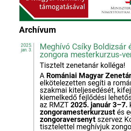
Archívum
Meghívó Csíky Boldizsár 
2025.
jan. 3.
zongora mesterkurzus-ver
Tisztelt zenetanár kolléga!
A
Romániai Magyar Zenetá
elkötelezetten segíti a romá
szakmai kiteljesedését, kife
kiemelkedő fejlődési lehet
az RMZT
2025. január 3–7.
zongoramesterkurzust
és 
zongoraversenyt
szervez Ko
tisztelettel meghívjuk zongor