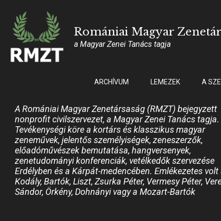
Romániai Magyar Zenetá
a Magyar Zenei Tanács tagja
ARCHÍVUM
LEMEZEK
A SZ
A Romániai Magyar Zenetársaság (RMZT) bejegyzett
nonprofit civilszervezet, a Magyar Zenei Tanács tagja.
Tevékenységi köre a kortárs és klasszikus magyar
zeneművek, jelentős személyiségek, zeneszerzők,
előadóművészek bemutatása, hangversenyek,
zenetudományi konferenciák, vetélkedők szervezése
Erdélyben és a Kárpát-medencében. Emlékezetes volt
Kodály, Bartók, Liszt, Zsurka Péter, Vermesy Péter, Ver
Sándor, Örkény, Dohnányi vagy a Mozart-Bartók