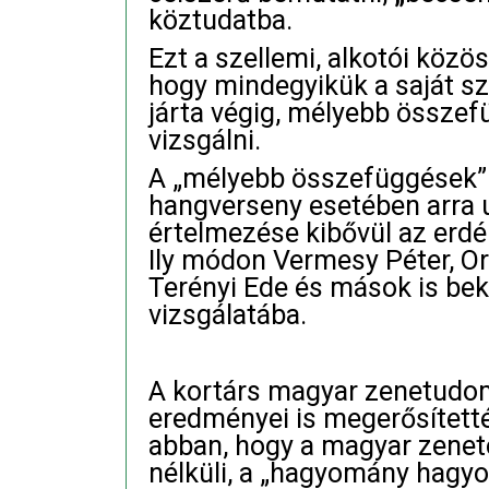
köztudatba.
Ezt a szellemi, alkotói közös
hogy mindegyikük a saját szu
járta végig, mélyebb össze
vizsgálni.
A „mélyebb összefüggések” 
hangverseny esetében arra ut
értelmezése kibővül az erdé
Ily módon Vermesy Péter, Or
Terényi Ede és mások is be
vizsgálatába.
A kortárs magyar zenetudom
eredményei is megerősítet
abban, hogy a magyar zenetö
nélküli, a „hagyomány hag