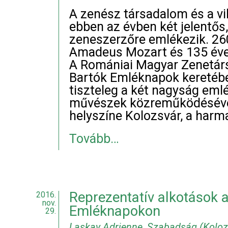
A zenész társadalom és a v
ebben az évben két jelentős
zeneszerzőre emlékezik. 26
Amadeus Mozart és 135 éve 
A Romániai Magyar Zenetár
Bartók Emléknapok keretéb
tiszteleg a két nagyság emlé
művészek közreműködésével
helyszíne Kolozsvár, a harm
Tovább…
Reprezentatív alkotások 
2016.
nov.
Emléknapokon
29.
Laskay Adrienne, Szabadság (Kolozs