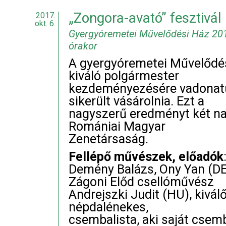
„Zongora-avató” fesztivá
2017.
okt. 6.
Gyergyóremetei Művelődési Ház 201
órakor
A gyergyóremetei Művelődés
kiváló polgármester
kezdeményezésére vadonatú
sikerült vásárolnia. Ezt a
nagyszerű eredményt két nap
Romániai Magyar
Zenetársaság.
Fellépő művészek, előadók
Demény Balázs, Ony Yan (D
Zágoni Előd csellóművész
Andrejszki Judit (HU), kivá
népdalénekes,
csembalista, aki saját csemb