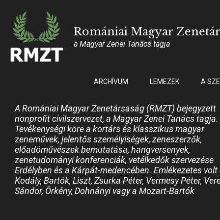
Romániai Magyar Zenetá
a Magyar Zenei Tanács tagja
ARCHÍVUM
LEMEZEK
A SZ
A Romániai Magyar Zenetársaság (RMZT) bejegyzett
nonprofit civilszervezet, a Magyar Zenei Tanács tagja.
Tevékenységi köre a kortárs és klasszikus magyar
zeneművek, jelentős személyiségek, zeneszerzők,
előadóművészek bemutatása, hangversenyek,
zenetudományi konferenciák, vetélkedők szervezése
Erdélyben és a Kárpát-medencében. Emlékezetes volt
Kodály, Bartók, Liszt, Zsurka Péter, Vermesy Péter, Ver
Sándor, Örkény, Dohnányi vagy a Mozart-Bartók