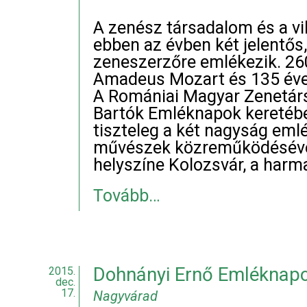
A zenész társadalom és a v
ebben az évben két jelentős
zeneszerzőre emlékezik. 26
Amadeus Mozart és 135 éve 
A Romániai Magyar Zenetár
Bartók Emléknapok keretéb
tiszteleg a két nagyság emlé
művészek közreműködésével
helyszíne Kolozsvár, a harm
Tovább…
Dohnányi Ernő Emléknapo
2015.
dec.
17.
Nagyvárad