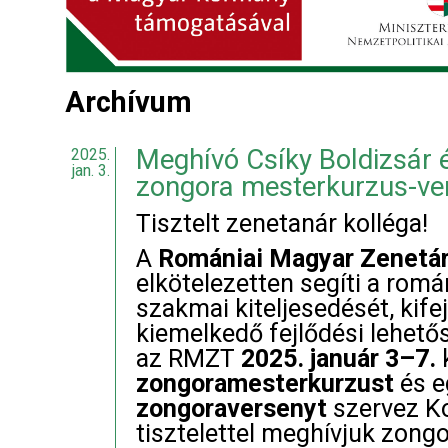
Archívum
Meghívó Csíky Boldizsár 
2025.
jan. 3.
zongora mesterkurzus-ver
Tisztelt zenetanár kolléga!
A
Romániai Magyar Zenetá
elkötelezetten segíti a romá
szakmai kiteljesedését, kife
kiemelkedő fejlődési lehet
az RMZT
2025. január 3–7.
zongoramesterkurzust
és 
zongoraversenyt
szervez Ko
tisztelettel meghívjuk zongor