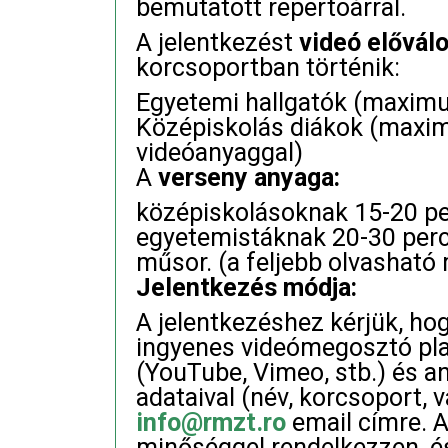
bemutatott repertoárral.
A jelentkezést
videó elővál
korcsoportban történik:
Egyetemi hallgatók (maxim
Középiskolás diákok (maxi
videóanyaggal)
A
verseny anyaga:
középiskolásoknak 15-20 pe
egyetemistáknak 20-30 perc
műsor. (a feljebb olvasható
Jelentkezés módja:
A jelentkezéshez kérjük, hog
ingyenes videómegosztó plat
(YouTube, Vimeo, stb.) és an
adataival (név, korcsoport, v
info@rmzt.ro
email címre. A
minőséggel rendelkezzen, é