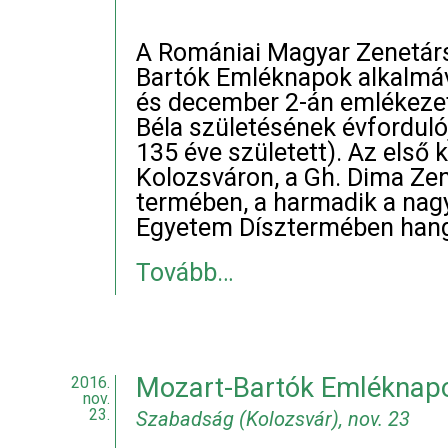
A Romániai Magyar Zenetár
Bartók Emléknapok alkalmáv
és december 2-án emlékezet
Béla születésének évforduló
135 éve született). Az első
Kolozsváron, a Gh. Dima Ze
termében, a harmadik a nag
Egyetem Dísztermében hangz
Tovább…
Mozart-Bartók Emléknap
2016.
nov.
23.
Szabadság (Kolozsvár), nov. 23