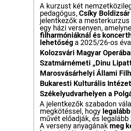
A kurzust két nemzetközile
pedagógus,
Csíky Boldizsár
jelentkezők a mesterkurzus
egy házi versenyen, amelyne
filharmóniáknál és koncerth
lehetőség
a 2025/26-os éva
Kolozsvári Magyar Operába
Szatmárnémeti „Dinu Lipatt
Marosvásárhelyi Állami Fi
Bukaresti Kulturális Intéze
Székelyudvarhelyen a Polg
A jelentkezők szabadon vála
megkötéssel, hogy
legalább
művét előadják, és legalább
A verseny anyagának
meg ke