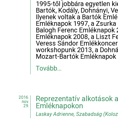
1995-től jobbára egyetlen k
Bartók, Kodály, Dohnányi, Ve
Ilyenek voltak a Bartók Eml
Emléknapok 1997, a Zsurka 
Balogh Ferenc Emléknapok 
Emléknapok 2008, a Liszt F
Veress Sándor Emlékkoncert
workshopunk 2013, a Dohná
Mozart-Bartók Emléknapok 
Tovább…
Reprezentatív alkotások 
2016.
nov.
Emléknapokon
29.
Laskay Adrienne, Szabadság (Kolozs