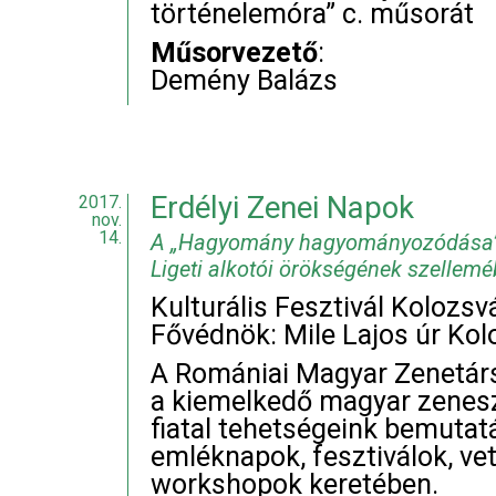
történelemóra” c. műsorát
Műsorvezető
:
Demény Balázs
Erdélyi Zenei Napok
2017.
nov.
14.
A „Hagyomány hagyományozódása” K
Ligeti alkotói örökségének szellemé
Kulturális Fesztivál Kolozs
Fővédnök: Mile Lajos úr Kol
A Romániai Magyar Zenetár
a kiemelkedő magyar zenes
fiatal tehetségeink bemuta
emléknapok, fesztiválok, ve
workshopok keretében.