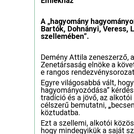
Emlékház
A „hagyomány hagyományozó
Bartók, Dohnányi, Veress, 
szellemében”.
Demény Attila zeneszerző, 
Zenetársaság elnöke a köve
e rangos rendezvénysorozat
Egyre világosabbá vált, ho
hagyományozódása” kérdését
tradíció és a jövő, az alkot
célszerű bemutatni,
„
becse
köztudatba.
Ezt a szellemi, alkotói közös
hogy mindegyikük a saját szu