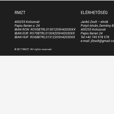
RMZT
ELÉRHETŐSÉG
400255 Kolozsvár
Jankó Zsolt – elnök
Papiu Ilarian u. 24
Potyó István, Demény B
IBAN RON: RO95BTRL01301205H42030XX
400255 Kolozsvár
IBAN EUR: RO70BTRL01304205H42030XX
Papiu Ilarian 24
IBAN HUF: RO68BTRL01312205H42030XX
Tel:+40 745 978 578
e-mail: jfzsolt@gmail.
© 2017 RMZT. All rights reserved.