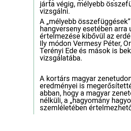
járta végig, mélyebb össze
vizsgálni.
A „mélyebb összefüggések” 
hangverseny esetében arra ut
értelmezése kibővül az erdé
Ily módon Vermesy Péter, Or
Terényi Ede és mások is be
vizsgálatába.
A kortárs magyar zenetudom
eredményei is megerősítet
abban, hogy a magyar zenetö
nélküli, a „hagyomány hag
szemléletében értelmezhető