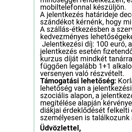
mobiltelefonnal készüljön.
A jelentkezés határideje dec
szándékot kérnénk, hogy mi
A szállás-étkezésben a szer
kedvezményes lehetőségeket
Jelentkezési díj: 100 euró, 
jelentkezés esetén fizetend
kurzus díját mindkét tanárra
függően legalább 1+1 alkalom
versenyen való részvételt.
Támogatási lehetőség:
Korl
lehetőség van a jelentkezési
szociális alapon, a jelentkez
megítélése alapján kérvény
diákjai érdeklődését felkelti
személyesen is találkozunk
Üdvözlettel,