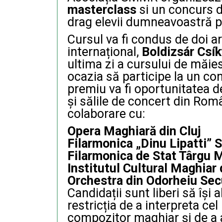
masterclass
si un concurs d
drag elevii dumneavoastră pi
Cursul va fi condus de doi ar
internațional,
Boldizsár Csí
ultima zi a cursului de măies
ocazia să participe la un con
premiu va fi oportunitatea de
și sălile de concert din Rom
colaborare cu:
Opera Maghiară din Cluj
Filarmonica „Dinu Lipatti” 
Filarmonica de Stat Târgu 
Institutul Cultural Maghiar
Orchestra din Odorheiu Sec
Candidații sunt liberi să își
restricția de a interpreta cel
compozitor maghiar și de a a