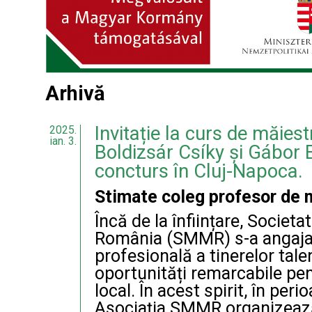
Arhivă
Invitație la curs de măiest
2025.
ian. 3.
Boldizsár Csíky și Gábor 
concturs în Cluj-Napoca.
Stimate coleg profesor de 
Încă de la înființare, Socie
România (SMMR) s-a angajat
profesională a tinerelor tal
oportunități remarcabile pent
local. În acest spirit, în per
Asociația SMMR organizeaz