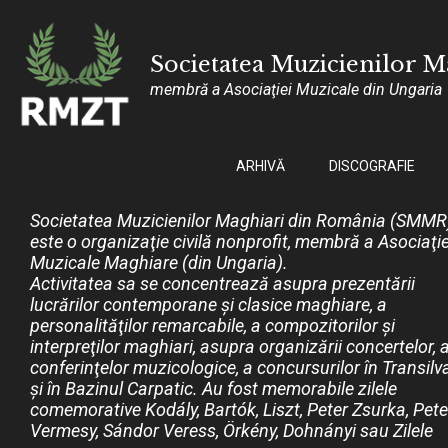
Societatea Muzicienilor 
membră a Asociaţiei Muzicale din Ungaria
ARHIVĂ
DISCOGRAFIE
Societatea Muzicienilor Maghiari din România (SMMR
este o organizaţie civilă nonprofit, membră a Asociaţie
Muzicale Maghiare (din Ungaria).
Activitatea sa se concentrează asupra prezentării
lucrărilor contemporane şi clasice maghiare, a
personalităţilor remarcabile, a compozitorilor şi
interpreţilor maghiari, asupra organizării concertelor, 
conferinţelor muzicologice, a concursurilor în Transilv
şi în Bazinul Carpatic. Au fost memorabile zilele
comemorative Kodály, Bartók, Liszt, Peter Zsurka, Pete
Vermesy, Sándor Veress, Örkény, Dohnányi sau Zilele