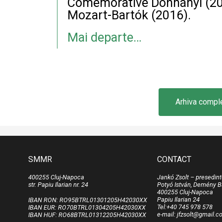
Comemorative Dohnányi (201
Mozart-Bartók (2016).
Mai departe…
Arhiva comple
SMMR
CONTACT
400255 Cluj-Napoca
Jankó Zsolt – presedin
str. Papiu Ilarian nr. 24
Potyó István, Demény B
400255 Cluj-Napoca
Papiu Ilarian 24
IBAN RON: RO95BTRL01301205H42030XX
Tel:+40 745 978 578
IBAN EUR: RO70BTRL01304205H42030XX
e-mail: jfzsolt@gmail.
IBAN HUF: RO68BTRL01312205H42030XX