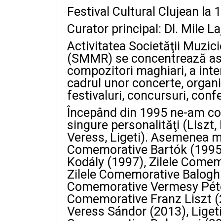
Festival Cultural Clujean la
Curator principal: Dl. Mile La
Activitatea Societăţii Muzic
(SMMR) se concentrează asup
compozitori maghiari, a interp
cadrul unor concerte, organ
festivaluri, concursuri, conf
Începând din 1995 ne-am co
singure personalităţi (Liszt,
Veress, Ligeti). Asemenea ma
Comemorative Bartók (1995)
Kodály (1997), Zilele Comem
Zilele Comemorative Balogh 
Comemorative Vermesy Péter
Comemorative Franz Liszt (
Veress Sándor (2013), Liget