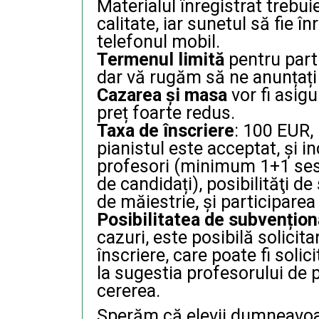
Materialul înregistrat trebui
calitate, iar sunetul să fie î
telefonul mobil.
Termenul limită
pentru part
dar vă rugăm să ne anunțați 
Cazarea și masa
vor fi asigu
preț foarte redus.
Taxa de înscriere
: 100 EUR,
pianistul este acceptat, și i
profesori (minimum 1+1 sesi
de candidați), posibilităţi de
de măiestrie, și participarea
Posibilitatea de subvențion
cazuri, este posibilă solicita
înscriere, care poate fi solic
la sugestia profesorului de 
cererea.
Sperăm că elevii dumneavoast