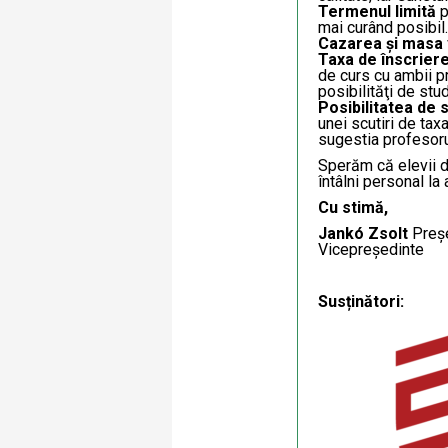
Termenul limită
p
mai curând posibil.
Cazarea și masa
Taxa de înscrier
de curs cu ambii p
posibilităţi de stu
Posibilitatea de
unei scutiri de taxa
sugestia profesoru
Sperăm că elevii d
întâlni personal la
Cu stimă,
Jankó Zsolt
Preș
Vicepre
Susținători: