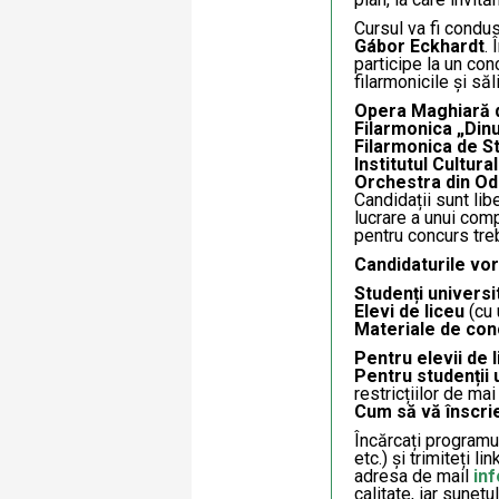
Cursul va fi condus
Gábor Eckhardt
.
participe la un con
filarmonicile și să
Opera Maghiară d
Filarmonica „Dinu
Filarmonica de S
Institutul Cultur
Orchestra din O
Candidații sunt lib
lucrare a unui comp
pentru concurs treb
Candidaturile vor
Studenți universi
Elevi de liceu
(cu 
Materiale de con
Pentru elevii de 
Pentru studenții 
restricțiilor de mai
Cum să vă înscrie
Încărcați programu
etc.) și trimiteți l
adresa de mail
in
calitate, iar sunetu