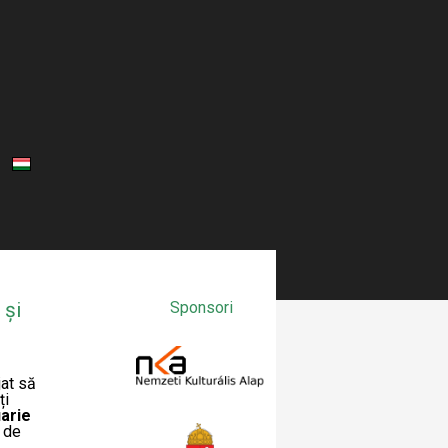
 și
Sponsori
jat să
ți
uarie
 de