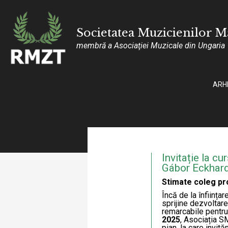
Societatea Muzicienilor 
membră a Asociaţiei Muzicale din Ungaria
ARH
Invitație la c
Gábor Eckhard
Stimate coleg pr
Încă de la înființ
sprijine dezvoltare
remarcabile pentru 
2025
, Asociația 
pian, la care invit