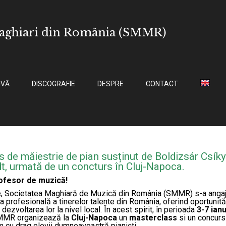
Maghiari din România (SMMR)
IVĂ
DISCOGRAFIE
DESPRE
CONTACT
urs de măiestrie de pian susținut de Boldizsár Csíky
t, urmată de un concturs în Cluj-Napoca.
ofesor de muzică!
are, Societatea Maghiară de Muzică din România (SMMR) s-a anga
a profesională a tinerelor talente din România, oferind oportunită
dezvoltarea lor la nivel local. În acest spirit, în perioada
3-7 ian
SMMR organizează la
Cluj-Napoca
un
masterclass
si un concurs
ăm cu drag elevii dumneavoastră pianiști.