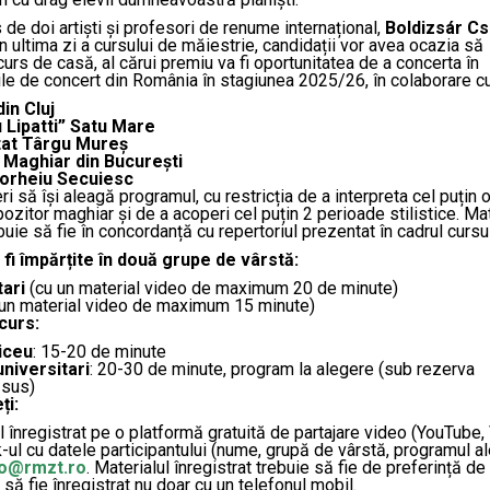
 de doi artiști și profesori de renume internațional,
Boldizsár Cs
 În ultima zi a cursului de măiestrie, candidații vor avea ocazia să
curs de casă, al cărui premiu va fi oportunitatea de a concerta în
lile de concert din România în stagiunea 2025/26, în colaborare cu
in Cluj
 Lipatti” Satu Mare
tat Târgu Mureș
al Maghiar din București
dorheiu Secuiesc
eri să își aleagă programul, cu restricția de a interpreta cel puțin 
ozitor maghiar și de a acoperi cel puțin 2 perioade stilistice. Mat
uie să fie în concordanță cu repertoriul prezentat în cadrul cursul
 fi împărțite în două grupe de vârstă:
tari
(cu un material video de maximum 20 de minute)
un material video de maximum 15 minute)
curs:
liceu
: 15-20 de minute
universitari
: 20-30 de minute, program la alegere (sub rezerva
 sus)
ți:
l înregistrat pe o platformă gratuită de partajare video (YouTube
ink-ul cu datele participantului (nume, grupă de vârstă, programul al
fo@rmzt.ro
. Materialul înregistrat trebuie să fie de preferință d
l să fie înregistrat nu doar cu un telefonul mobil.