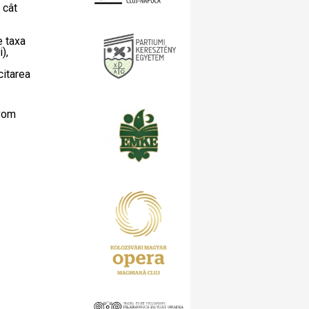
 cât
e taxa
),
citarea
 vom