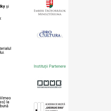
íky
și
:
o
erialul
ui.
Instituții Partenere
, Vimeo
es) la
e bună