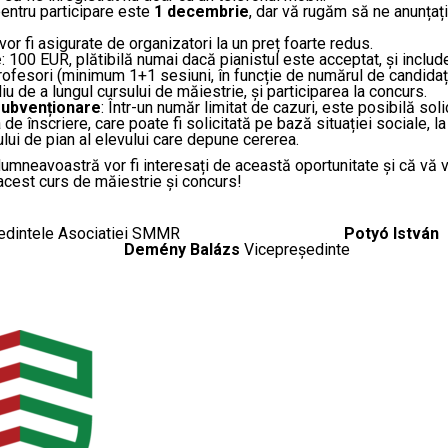
entru participare este
1 decembrie
, dar vă rugăm să ne anunțați
vor fi asigurate de organizatori la un preț foarte redus.
e
: 100 EUR, plătibilă numai dacă pianistul este acceptat, și includ
rofesori (minimum 1+1 sesiuni, în funcție de numărul de candidați
diu de a lungul cursului de măiestrie, și participarea la concurs.
 subvenționare
: Într-un număr limitat de cazuri, este posibilă soli
 de înscriere, care poate fi solicitată pe bază situației sociale, la
lui de pian al elevului care depune cererea.
umneavoastră vor fi interesați de această oportunitate și că vă
 acest curs de măiestrie și concurs!
edintele Asociatiei SMMR
Potyó István
ședinte
Demény Balázs
Vicepreședinte